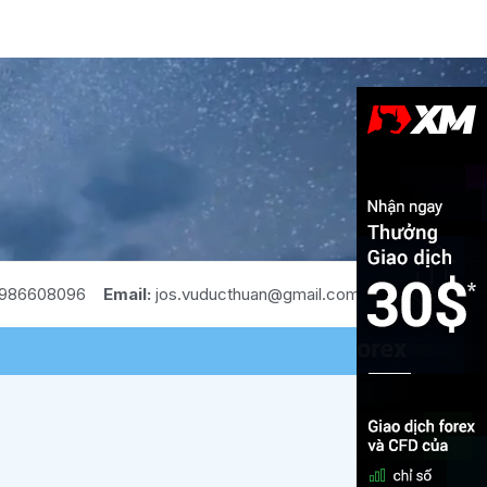
986608096
Email:
jos.vuducthuan@gmail.com