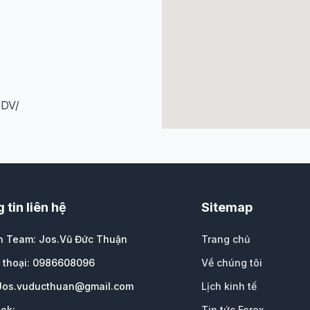
TDV/
 tin liên hệ
Sitemap
ện Team: Jos.Vũ Đức Thuận
Trang chủ
n thoại: 0986608096
Về chúng tôi
Jos.vuducthuan@gmail.com
Lịch kinh tế
ok:
Tin tức Forex